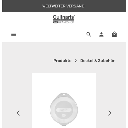
WELTWEITER VERSAND
Zum Hauptinhalt springen
Warenk
Produkte
Deckel & Zubehör
Bildergalerie überspringen