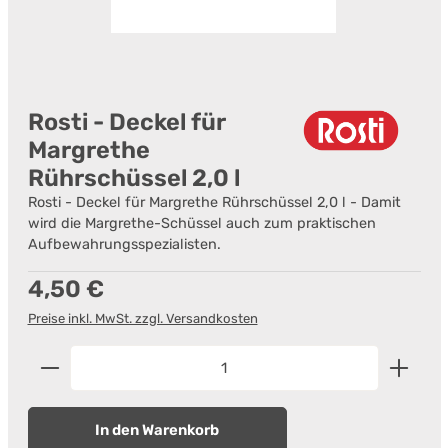
Rosti - Deckel für
Margrethe
Rührschüssel 2,0 l
Rosti - Deckel für Margrethe Rührschüssel 2,0 l - Damit
wird die Margrethe-Schüssel auch zum praktischen
Aufbewahrungsspezialisten.
Regulärer Preis:
4,50 €
Preise inkl. MwSt. zzgl. Versandkosten
Produkt Anzahl: Gib den gewünschten Wert ein od
In den Warenkorb