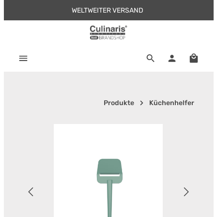
WELTWEITER VERSAND
Zum Hauptinhalt springen
Warenk
Produkte
Küchenhelfer
Bildergalerie überspringen