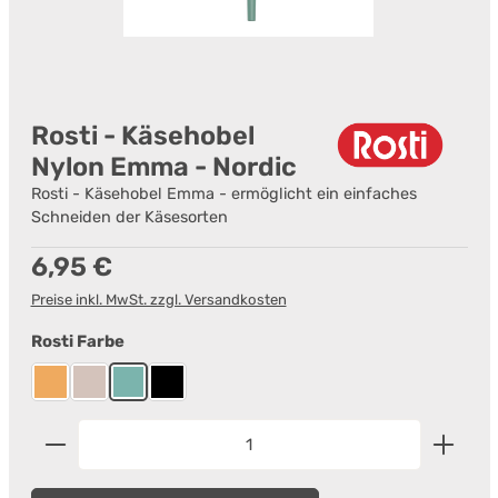
Rosti - Käsehobel
Nylon Emma - Nordic
Rosti - Käsehobel Emma - ermöglicht ein einfaches
Schneiden der Käsesorten
Regulärer Preis:
6,95 €
Preise inkl. MwSt. zzgl. Versandkosten
auswählen
Rosti Farbe
Curry
Humus
Nordic Green
Schwarz
Produkt Anzahl: Gib den gewünschten Wert ein od