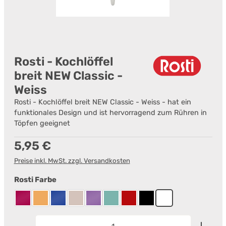
Rosti - Kochlöffel
breit NEW Classic -
Weiss
Rosti - Kochlöffel breit NEW Classic - Weiss - hat ein
funktionales Design und ist hervorragend zum Rühren in
Töpfen geeignet
Regulärer Preis:
5,95 €
Preise inkl. MwSt. zzgl. Versandkosten
auswählen
Rosti Farbe
Beetroot
Curry
Electric blue
Humus
Lavender
Nordic Green
Rot
Schwarz
Weiß
Produkt Anzahl: Gib den gewünschten Wert ein od