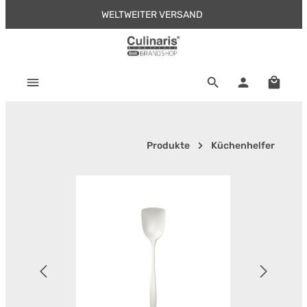
WELTWEITER VERSAND
Zum Hauptinhalt springen
Warenk
Produkte
Küchenhelfer
Bildergalerie überspringen