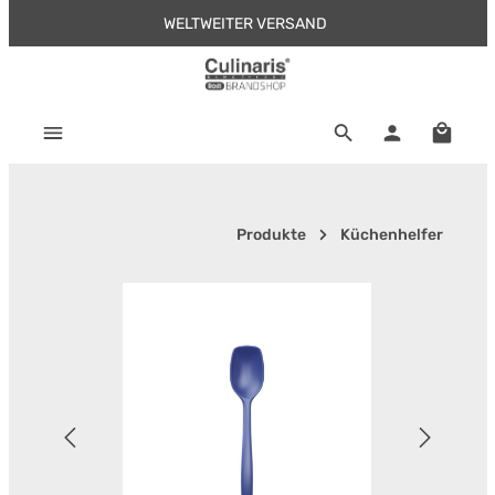
WELTWEITER VERSAND
Zum Hauptinhalt springen
Warenk
Produkte
Küchenhelfer
Bildergalerie überspringen