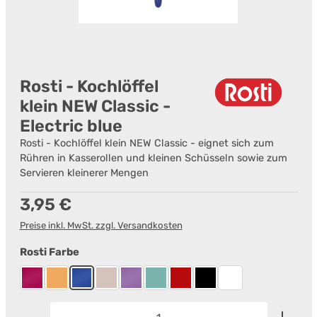
Rosti - Kochlöffel
klein NEW Classic -
Electric blue
Rosti - Kochlöffel klein NEW Classic - eignet sich zum
Rühren in Kasserollen und kleinen Schüsseln sowie zum
Servieren kleinerer Mengen
Regulärer Preis:
3,95 €
Preise inkl. MwSt. zzgl. Versandkosten
auswählen
Rosti Farbe
Beetroot
Curry
Electric blue
Humus
Lavender
Nordic Green
Rot
Schwarz
Weiß
Produkt Anzahl: Gib den gewünschten Wert ein od