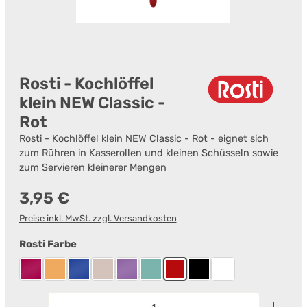
Rosti - Kochlöffel
klein NEW Classic -
Rot
Rosti - Kochlöffel klein NEW Classic - Rot - eignet sich
zum Rühren in Kasserollen und kleinen Schüsseln sowie
zum Servieren kleinerer Mengen
Regulärer Preis:
3,95 €
Preise inkl. MwSt. zzgl. Versandkosten
auswählen
Rosti Farbe
Beetroot
Curry
Electric blue
Humus
Lavender
Nordic Green
Rot
Schwarz
Weiß
Produkt Anzahl: Gib den gewünschten Wert ein od