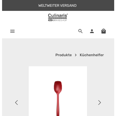
WELTWEITER VERSAND
Zum Hauptinhalt springen
Warenk
Produkte
Küchenhelfer
Bildergalerie überspringen