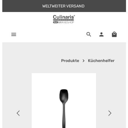
WELTWEITER VERSAND
Zum Hauptinhalt springen
Warenk
Produkte
Küchenhelfer
Bildergalerie überspringen