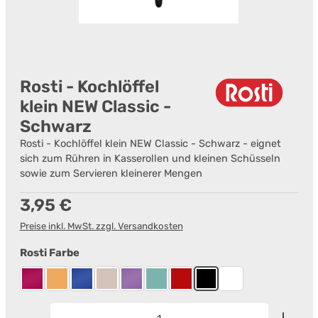
Rosti - Kochlöffel
klein NEW Classic -
Schwarz
Rosti - Kochlöffel klein NEW Classic - Schwarz - eignet
sich zum Rühren in Kasserollen und kleinen Schüsseln
sowie zum Servieren kleinerer Mengen
Regulärer Preis:
3,95 €
Preise inkl. MwSt. zzgl. Versandkosten
auswählen
Rosti Farbe
Beetroot
Curry
Electric blue
Humus
Lavender
Nordic Green
Rot
Schwarz
Weiß
Produkt Anzahl: Gib den gewünschten Wert ein od