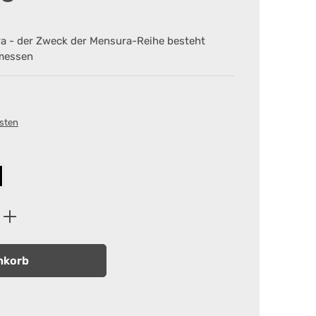
a - der Zweck der Mensura-Reihe besteht
 messen
osten
n
chwarz
ib den gewünschten Wert ein oder benutz
nkorb