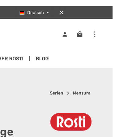
Deutsch
Warenkorb enthält 0 Pos
BER ROSTI
BLOG
Serien
Mensura
ge