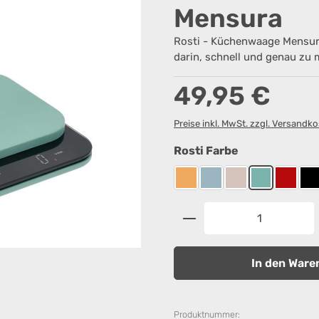
Mensura
Rosti - Küchenwaage Mensur
darin, schnell und genau zu
Regulärer Preis:
49,95 €
Preise inkl. MwSt. zzgl. Versandk
auswählen
Rosti Farbe
Curry
Dusty Blue
Humus
Nordic Gree
Rot
S
Produkt Anzahl: G
In den Ware
Produktnummer: