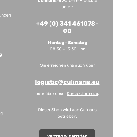
Culinaris
erworbene Produkte
unter:
ungen
+49 (0) 341 461078-
00
Montag - Samstag
08.30 - 15.30 Uhr
g
Sie erreichen uns auch über
logistic@culinaris.eu
oder über unser
Kontaktformular
.
Dieser Shop wird von Culinaris
ng
betrieben.
Vertrag widerrufen