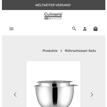
WELTWEITER VERSAND
Zum Hauptinhalt springen
Warenk
Produkte
Rührschüssel-Sets
Bildergalerie überspringen