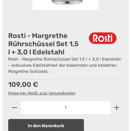
Rosti - Margrethe
Rührschüssel Set 1,5
l + 3,0 l Edelstahl
Rosti - Margrethe Rührschüssel Set 1,5 l + 3,0 l Edelstahl
- exklusives Edelstahlset der bekannten und beliebten
Margrethe Schüssel.
Regulärer Preis:
109,00 €
Preise inkl. MwSt. zzgl. Versandkosten
Produkt Anzahl: Gib den gewünschten Wert ein od
In den Warenkorb