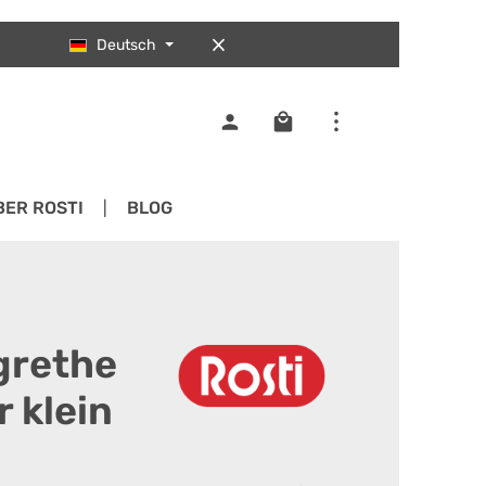
Deutsch
Warenkorb enthält 0 Pos
BER ROSTI
BLOG
grethe
 klein