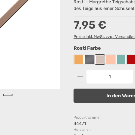
Rosti - Margrethe Teigschabe
des Teigs aus einer Schüssel
Regulärer Preis:
7,95 €
Preise inkl. MwSt. zzgl. Versandk
auswählen
Rosti Farbe
Curry
Grau
Humus
Nordic Blush
Nordic
R
Produkt Anzahl: G
In den Ware
Produktnummer:
44471
Hersteller: