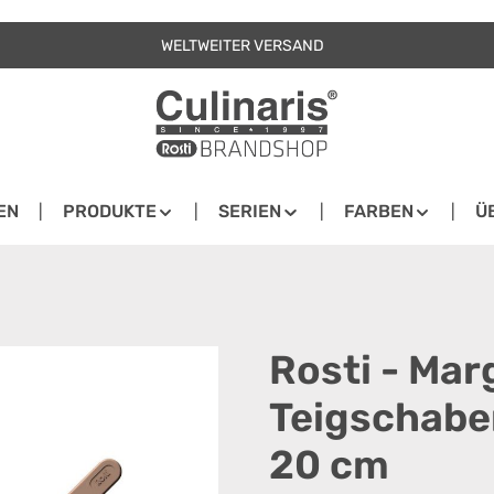
WELTWEITER VERSAND
EN
PRODUKTE
SERIEN
FARBEN
Ü
Rosti - Mar
Teigschaber
20 cm