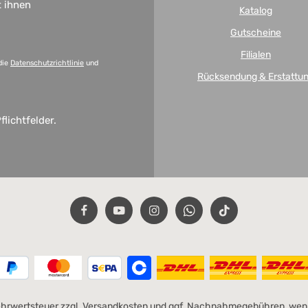
t ihnen
Katalog
Gutscheine
Filialen
die
Datenschutzrichtlinie
und
Rücksendung & Erstattu
flichtfelder.
Mehrwertsteuer zzgl.
Versandkosten
und ggf. Nachnahmegebühren, wenn