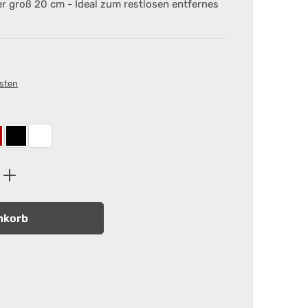
r groß 20 cm - Ideal zum restlosen entfernes
osten
 Green
ot
Schwarz
Weiß
ib den gewünschten Wert ein oder benutz
nkorb