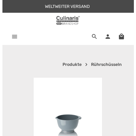
WELTWEITER VERSAND
Zum Hauptinhalt springen
Warenk
Produkte
Rührschüsseln
Bildergalerie überspringen