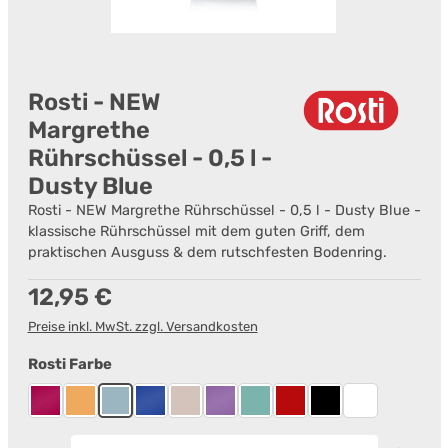
Rosti - NEW
Margrethe
Rührschüssel - 0,5 l -
Dusty Blue
Rosti - NEW Margrethe Rührschüssel - 0,5 l - Dusty Blue -
klassische Rührschüssel mit dem guten Griff, dem
praktischen Ausguss & dem rutschfesten Bodenring.
Regulärer Preis:
12,95 €
Preise inkl. MwSt. zzgl. Versandkosten
auswählen
Rosti Farbe
Beetroot
Curry
Dusty Blue
Electric blue
Humus
Lavender
Nordic Green
Rot
Schwarz
Weiß
Produkt Anzahl: Gib den gewünschten Wert ein od