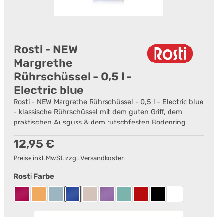
Rosti - NEW
Margrethe
Rührschüssel - 0,5 l -
Electric blue
Rosti - NEW Margrethe Rührschüssel - 0,5 l - Electric blue
- klassische Rührschüssel mit dem guten Griff, dem
praktischen Ausguss & dem rutschfesten Bodenring.
Regulärer Preis:
12,95 €
Preise inkl. MwSt. zzgl. Versandkosten
auswählen
Rosti Farbe
Beetroot
Curry
Dusty Blue
Electric blue
Humus
Lavender
Nordic Green
Rot
Schwarz
Weiß
Produkt Anzahl: Gib den gewünschten Wert ein od