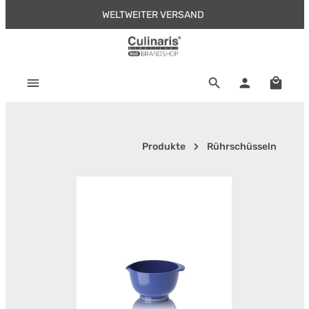
WELTWEITER VERSAND
Zum Hauptinhalt springen
Warenk
Produkte
Rührschüsseln
Bildergalerie überspringen