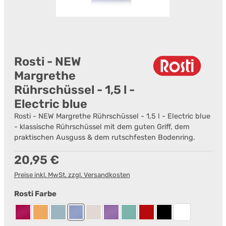
Rosti - NEW
Margrethe
Rührschüssel - 1,5 l -
Electric blue
Rosti - NEW Margrethe Rührschüssel - 1,5 l - Electric blue
- klassische Rührschüssel mit dem guten Griff, dem
praktischen Ausguss & dem rutschfesten Bodenring.
Regulärer Preis:
20,95 €
Preise inkl. MwSt. zzgl. Versandkosten
auswählen
Rosti Farbe
Beetroot
Curry
Dusty Blue
Electric blue
Humus
Lavender
Nordic Green
Rot
Schwarz
Weiß
(Diese Option ist zurzeit nicht verfügbar.)
(Diese Option ist zurzeit nicht verfügbar.)