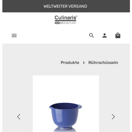
WELTWEITER VERSAND
Zum Hauptinhalt springen
Warenk
Produkte
Rührschüsseln
Bildergalerie überspringen