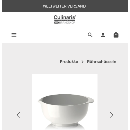
WELTWEITER VERSAND
Zum Hauptinhalt springen
Warenk
Produkte
Rührschüsseln
Bildergalerie überspringen