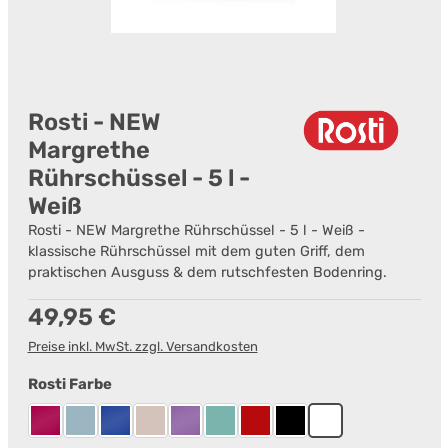
Rosti - NEW
Margrethe
Rührschüssel - 5 l -
Weiß
Rosti - NEW Margrethe Rührschüssel - 5 l - Weiß -
klassische Rührschüssel mit dem guten Griff, dem
praktischen Ausguss & dem rutschfesten Bodenring.
Regulärer Preis:
49,95 €
Preise inkl. MwSt. zzgl. Versandkosten
auswählen
Rosti Farbe
Beetroot
Dusty Blue
Electric blue
Humus
Lavender
Nordic Green
Rot
Schwarz
Weiß