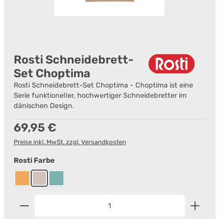
Rosti Schneidebrett-
Set Choptima
Rosti Schneidebrett-Set Choptima - Choptima ist eine
Serie funktioneller, hochwertiger Schneidebretter im
dänischen Design.
Regulärer Preis:
69,95 €
Preise inkl. MwSt. zzgl. Versandkosten
auswählen
Rosti Farbe
Curry
Humus
Nordic Green
Produkt Anzahl: Gib den gewünschten Wert ein od