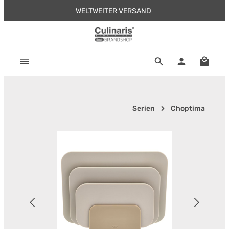
WELTWEITER VERSAND
Zum Hauptinhalt springen
Warenk
Serien
Choptima
Bildergalerie überspringen