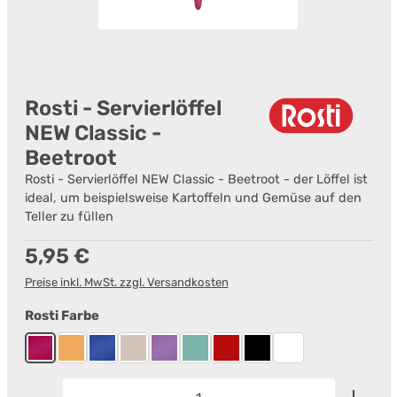
Rosti - Servierlöffel
NEW Classic -
Beetroot
Rosti - Servierlöffel NEW Classic - Beetroot - der Löffel ist
ideal, um beispielsweise Kartoffeln und Gemüse auf den
Teller zu füllen
Regulärer Preis:
5,95 €
Preise inkl. MwSt. zzgl. Versandkosten
auswählen
Rosti Farbe
Beetroot
Curry
Electric blue
Humus
Lavender
Nordic Green
Rot
Schwarz
Weiß
Produkt Anzahl: Gib den gewünschten Wert ein od