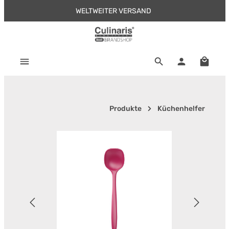
WELTWEITER VERSAND
Zum Hauptinhalt springen
Warenk
Produkte
Küchenhelfer
Bildergalerie überspringen