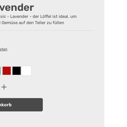
avender
sic - Lavender - der Löffel ist ideal, um
d Gemüse auf den Teller zu füllen
osten
er
ordic Green
Rot
Schwarz
Weiß
ib den gewünschten Wert ein oder benutz
nkorb