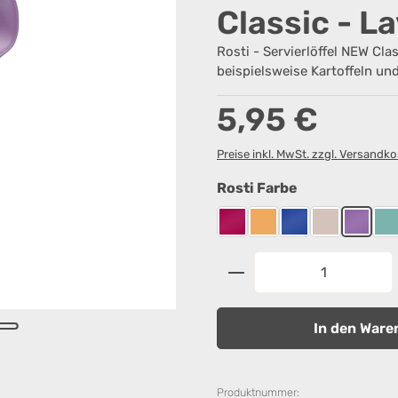
Classic - L
Rosti - Servierlöffel NEW Clas
beispielsweise Kartoffeln un
Regulärer Preis:
5,95 €
Preise inkl. MwSt. zzgl. Versandk
auswählen
Rosti Farbe
Beetroot
Curry
Electric blue
Humus
Lavend
N
Produkt Anzahl: G
In den Ware
Produktnummer: