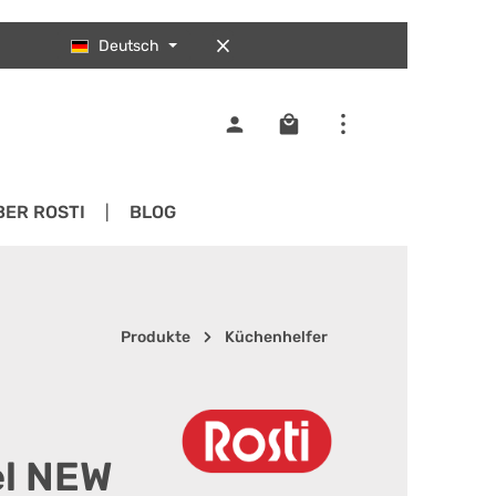
Deutsch
Warenkorb enthält 0 Pos
BER ROSTI
BLOG
Produkte
Küchenhelfer
el NEW