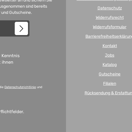
Newsletter an und sichern Sie
 Ausgenommen sind bereits
Datenschutz
er und Gutscheine.
Widerrufsrecht
Widerrufsformular
Barrierefreiheitserklärun
Kontakt
Jobs
 Kenntnis
t ihnen
Katalog
Gutscheine
Filialen
die
Datenschutzrichtlinie
und
Rücksendung & Erstattu
flichtfelder.